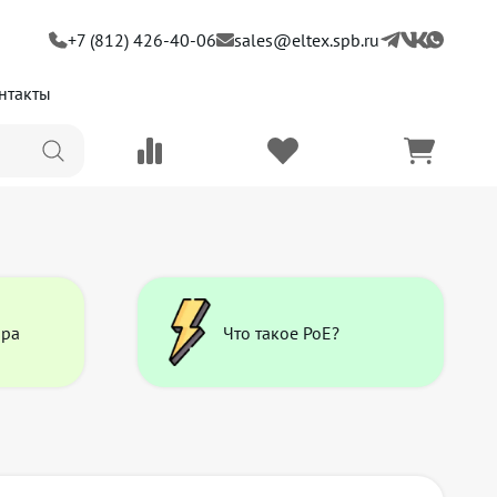
+7 (812) 426-40-06
sales@eltex.spb.ru
нтакты
ора
Что такое PoE?