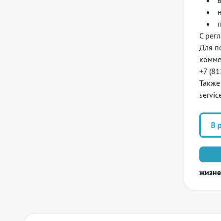
С рег
Для п
комме
+7 (8
Также
servic
жизне