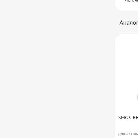
Анало
SMG3-RE
для акти