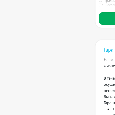
централиз
(CallRecor
Гара
На вс
жизне
В теч
осуще
непол
Вы та
Гаран