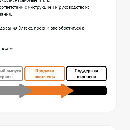
ости, насекомые и т. п.;
оответствии с инструкцией и руководством;
вания.
ования Элтекс, просим вас обратиться в
 почте: