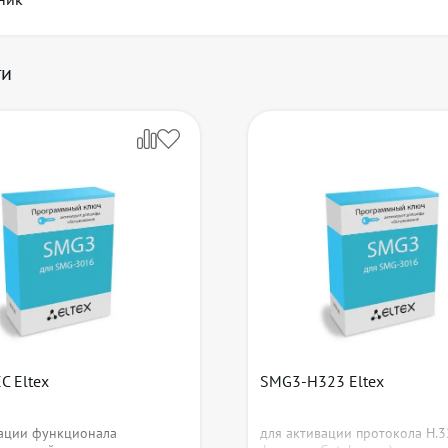
ги
C Eltex
SMG3-H323 Eltex
вации функционала
для активации протокола H.3