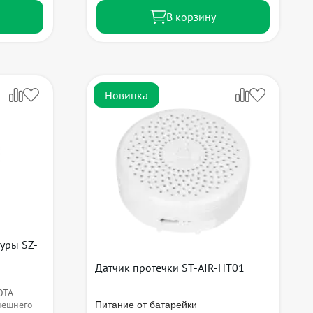
В корзину
Новинка
уры SZ-
Датчик протечки ST-AIR-HT01
OTA
Питание от батарейки
нешнего