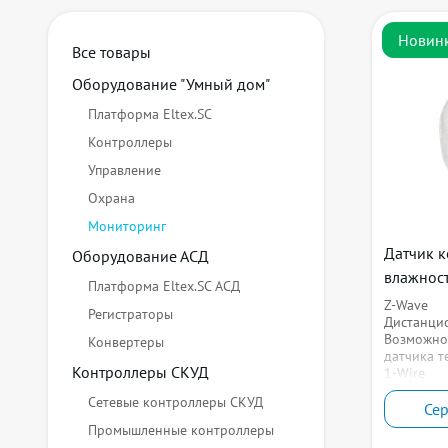
Новин
Все товары
Оборудование "Умный дом"
Платформа Eltex.SC
Контроллеры
Управление
Охрана
Мониторинг
Датчик к
Оборудование АСД
влажност
Платформа Eltex.SC АСД
Z-Wave
Регистраторы
Дистанци
Возможно
Конвертеры
датчика т
Контроллеры СКУД
1-Wire
Сетевые контроллеры СКУД
Се
Промышленные контроллеры