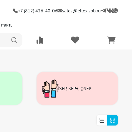
+7 (812) 426-40-06
sales@eltex.spb.ru
нтакты
SFP, SFP+, QSFP