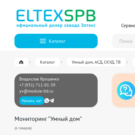
Серви
Каталог
Каталог
Умный дом, АСД, СКУД, ТВ
Владислав Ярошенко
+7 (931) 711-01-39
yv@module-ltd.ru
Начать чат
Мониторинг "Умный дом"
(
6
товаров)