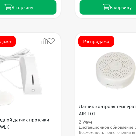
В корзину
В корзину
одажа
Распродажа
Датчик контроля температ
AIR-T01
одной датчик протечки
Z-Wave
-WLK
Дистанционное обновление 
Возможность подключения в