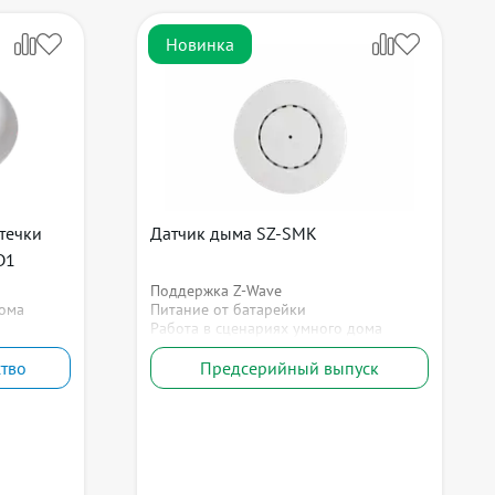
Новинка
течки
Датчик дыма SZ-SMK
D1
Поддержка Z-Wave
дома
Питание от батарейки
Работа в сценариях умного дома
тво
Предсерийный выпуск