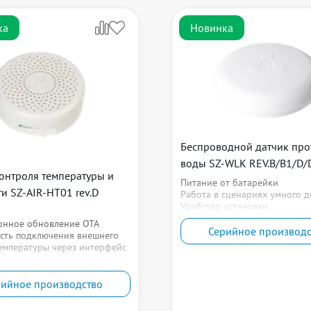
ка
Новинка
Беспроводной датчик про
воды SZ-WLK REV.B/B1/D/
онтроля температуры и
Питание от батарейки
и SZ-AIR-HT01 rev.D
Работа в сценариях умного 
Удобство установки
онное обновление OTA
Серийное производс
сть подключения внешнего
емпературы через интерфейс
рийное производство