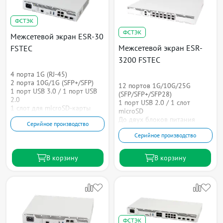
ФСТЭК
ФСТЭК
Межсетевой экран ESR-30
Межсетевой экран ESR-
FSTEC
3200 FSTEC
4 порта 1G (RJ-45)
2 порта 10G/1G (SFP+/SFP)
12 портов 1G/10G/25G
1 порт USB 3.0 / 1 порт USB
(SFP/SFP+/SFP28)
2.0
1 порт USB 2.0 / 1 слот
1 слот для microSD-карты
microSD
До двух блоков питания
Серийное производство
Серийное производство
В корзину
В корзину
ФСТЭК