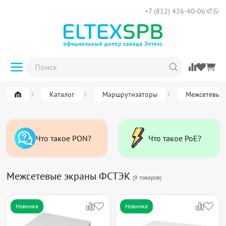
+7 (812) 426-40-06
Каталог
Маршрутизаторы
Межсетевые
Что такое PON?
Что такое PoE?
Межсетевые экраны ФСТЭК
(
9
товаров)
Новинка
Новинка