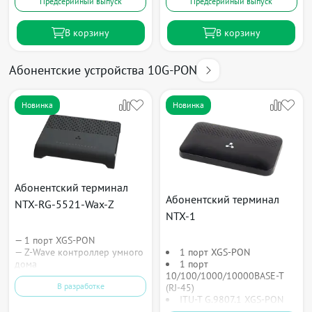
Предсерийный выпуск
Предсерийный выпуск
В корзину
В корзину
Абонентские устройства 10G-PON
Новинка
Новинка
Абонентский терминал
Абонентский терминал
NTX-RG-5521-Wax-Z
NTX-1
— 1 порт XGS-PON
— Z-Wave контроллер умного
1 порт XGS-PON
дома
1 порт
10/100/1000/10000BASE-T
В разработке
(RJ-45)
ITU-T G.9807.1 XGS-PON