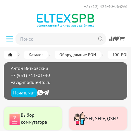
+7 (812) 426-40-06
Каталог
Оборудование PON
10G-PON
Антон Витковский
+7 (931) 711-01-40
vav@module-ltd.ru
Начать чат
Выбор
SFP, SFP+, QSFP
коммутатора