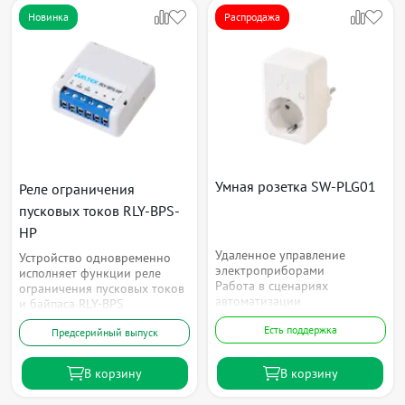
Новинка
Распродажа
Умная розетка SW-PLG01
Реле ограничения
пусковых токов RLY-BPS-
HP
Удаленное управление
Устройство одновременно
электроприборами
исполняет функции реле
Работа в сценариях
ограничения пусковых токов
автоматизации
и байпаса RLY-BPS
Есть поддержка
Предсерийный выпуск
В корзину
В корзину