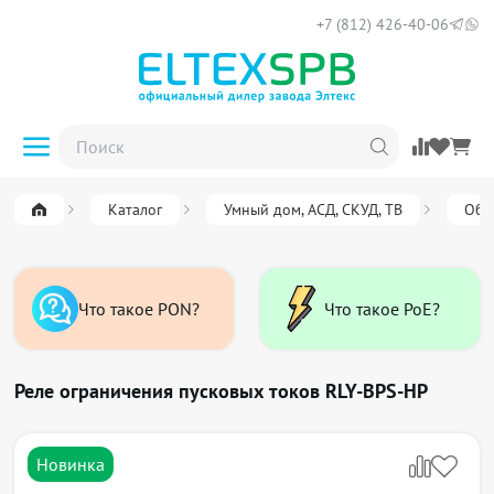
+7 (812) 426-40-06
Каталог
Умный дом, АСД, СКУД, ТВ
Обо
Что такое PON?
Что такое PoE?
Реле ограничения пусковых токов RLY-BPS-HP
Новинка