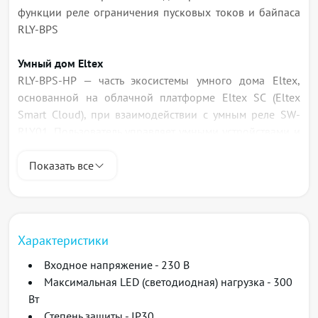
функции реле ограничения пусковых токов и байпаса
RLY-BPS
Умный дом Eltex
RLY-BPS-HP — часть экосистемы умного дома Eltex,
основанной на облачной платформе Eltex SC (Eltex
Smart Cloud), при взаимодействии с умным реле SW-
RLY01. Пользователь управляет умными устройствами и
датчиками через контроллер умного дома с помощью
мобильного устройства на базе iOS или Android с
Показать все
установленным приложением Eltex Home. Его можно
скачать в App Store и Google Play.
Характеристики
Входное напряжение - 230 В
Максимальная LED (светодиодная) нагрузка - 300
Вт
Степень защиты - IP30