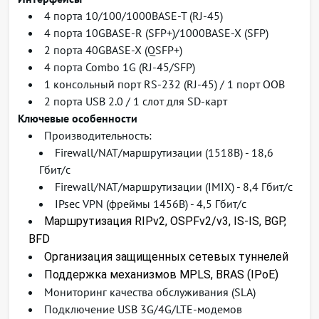
4 порта 10/100/1000BASE-T (RJ-45)
4 порта 10GBASE-R (SFP+)/1000BASE-X (SFP)
2 порта 40GBASE-X (QSFP+)
4 порта Combo 1G (RJ-45/SFP)
1 консольный порт RS-232 (RJ-45) / 1 порт OOB
2 порта USB 2.0 / 1 слот для SD-карт
Ключевые особенности
Производительность:
Firewall/NAT/маршрутизации (1518B) - 18,6
Гбит/c
Firewall/NAT/маршрутизации (IMIX) - 8,4 Гбит/с
IPsec VPN (фреймы 1456B) - 4,5 Гбит/c
Маршрутизация RIPv2, OSPFv2/v3, IS-IS, BGP,
BFD
Организация защищенных сетевых туннелей
Поддержка механизмов MPLS, BRAS (IPoE)
Мониторинг качества обслуживания (SLA)
Подключение USB 3G/4G/LTE-модемов