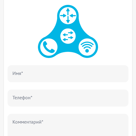
HTTP/HTTPS Redirect
Аккаунтинг сессий по протоколу Netflow
Взаимодействие с серверами ААА, PCRF
Управление полосой пропускания по офисам и
SSID, сессиям пользователей
Аутентификация пользователей по MAC- или IP-
адресам
Функции сетевой защиты
Система обнаружения и предотвращения
3
вторжений (IPS/IDS)
Имя*
Взаимодействие с Eltex Distribution Manager для
получения лицензируемого контента - наборы
3
правил, предоставляемые Kaspersky SafeStream II
Web-фильтрация по URL, по содержимому
Телефон*
(cookies, ActiveX, JavaScript)
Zone-based Firewall
Фильтрация на базе L2/L3/L4-полей и по
Комментарий*
приложениям
Поддержка списков контроля доступа (ACL) на