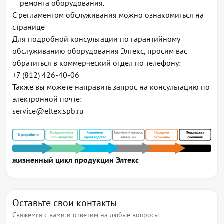
ремонта оборудования.
Логические интерфейсы
С регламентом обслуживания можно ознакомиться на
LLDP, LLDP MED
странице
VLAN на основе MAC
Для подробной консультации по гарантийному
Функции L3 (IPv4/IPv6)
обслуживанию оборудования Элтекс, просим вас
Трансляция адресов NAT, Static NAT, ALG
обратиться в коммерческий отдел по телефону:
Статические маршруты
+7 (812) 426-40-06
Динамические протоколы маршрутизации RIPv2,
Также вы можете направить запрос на консультацию по
OSPFv2/v3, IS-IS, BGP
электронной почте:
Фильтрация маршрутов (prefix list)
service@eltex.spb.ru
VRF
Policy Based Routing (PBR)
BFD для BGP, OSPF, статических маршрутов
3
BRAS (IPoE)
жизненный цикл продукции Элтекс
Терминация пользователей
Белые/черные списки URL
Квотирование по объёму трафика, по времени
сессии, по сетевым приложениям
Оставьте свои контакты
HTTP/HTTPS Proxy
Свяжемся с вами и ответим на любые вопросы