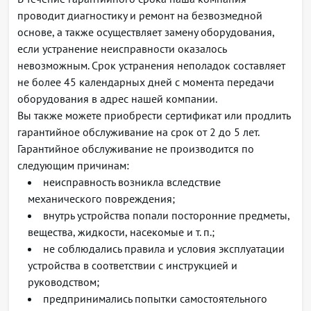
PPTP/PPPoE/L2TP/OpenVPN/IPsec XAUTH
проводит диагностику и ремонт на безвозмедной
Сервер Remote Access VPN
основе, а также осуществляет замену оборудования,
L2TP/PPTP/OpenVPN/IPsec XAUTH
если устранение неисправности оказалось
Site-to-site VPN
невозможным. Срок устранения неполадок составляет
IPSec: режимы "policy-based" и "route-based"
не более 45 календарных дней с момента передачи
DMVPN
оборудования в адрес нашей компании.
Алгоритмы шифрования DES, 3DES, AES, Blowfish,
Вы также можете приобрести сертификат или продлить
Camelia
гарантийное обслуживание на срок от 2 до 5 лет.
Аутентификация сообщений IKE MD5, SHA-1, SHA-
Гарантийное обслуживание не производится по
2
следующим причинам:
Туннелирование
неисправность возникла вследствие
IPoGRE, EoGRE
механического повреждения;
IPIP
внутрь устройства попали посторонние предметы,
L2TPv3
вещества, жидкости, насекомые и т. п.;
LT (inter VRF routing)
не соблюдались правила и условия эксплуатации
Функции L2
устройства в соответствии с инструкцией и
Коммутация пакетов (bridging)
руководством;
Агрегация интерфейсов LAG/LACP (802.3ad)
предпринимались попытки самостоятельного
Поддержка VLAN (802.1Q)