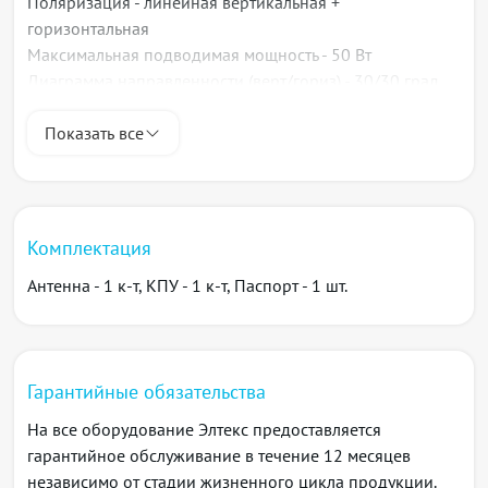
Поляризация - линейная вертикальная +
горизонтальная
Максимальная подводимая мощность - 50 Вт
Диаграмма направленности (верт/гориз) - 30/30 град
Входное сопротивление, Ом - 50
Разъем - 4 х SMA (female)
Показать все
Габаритные размеры антенны (без КПУ) - 250х250х30
мм
Вес антенны, кг - 1,1
Диаметр мачты крепления, мм - 30-53
Комплектация
Рабочая температура, °C - от -40°C до +60°C
Антенна - 1 к-т, КПУ - 1 к-т, Паспорт - 1 шт.
Совместимость с оборудованием Eltex:
Точка доступа WOP-2ac
Точка доступа WOP-12ac
Точка доступа WOP-20L
Гарантийные обязательства
Точка доступа WOP-30L
На все оборудование Элтекс предоставляется
гарантийное обслуживание в течение 12 месяцев
независимо от стадии жизненного цикла продукции.