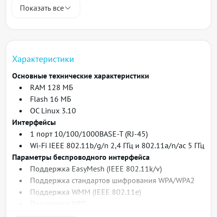
домашней сети, в том числе обеспечить
Показать все
качественную передачу мультимедиа 4K-контента.
Преимущества технологии EasyMesh
Характеристики
Сетевой интеллект: самоорганизующаяся и
самооптимизирующаяся сеть собирает информацию
Основные технические характеристики
и реагирует на сетевые условия для обеспечения
RAM 128 МБ
максимальной производительности
Flash 16 МБ
Эффективная балансировка нагрузки: позволяет
ОС Linux 3.10
устройствам перемещаться к лучшему соединению и
Интерфейсы
избегать помех
1 порт 10/100/1000BASE-T (RJ-45)
Масштабируемость: позволяет добавлять точки
Wi-Fi IEEE 802.11b/g/n 2,4 ГГц и 802.11a/n/ac 5 ГГц
доступа Wi-Fi EasyMesh от нескольких вендоров
Параметры беспроводного интерфейса
Поддержка EasyMesh (IEEE 802.11k/v)
Схема применения
Поддержка стандартов шифрования WPA/WPA2
Поддержка WMM (IEEE 802.11e)
Поддержка WPS
Wireless Multicast Forwarding