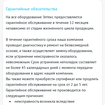
5 ГГц: до 867 Мбит/с
WEB интерфейс
Гарантийные обязательства
2
TR-069
На все оборудование Элтекс предоставляется
Потребляемая мощность: не более 7 Вт
гарантийное обслуживание в течение 12 месяцев
Питание: внешний адаптер питания 5,3 В DC, 2 А
независимо от стадии жизненного цикла продукции.
Рабочий диапазон температур: от +5 до +40 ⁰С
Габариты (Д х В): 100 х 23 мм
В течение гарантийного срока наша компания
Масса: 85 г
проводит диагностику и ремонт на безвозмедной
1
Количество каналов и значение максимальной выходной мощности
основе, а также осуществляет замену оборудования,
будет изменяться в соответствии с правилами радиочастотного
если устранение неисправности оказалось
регулирования в вашей стране
невозможным. Срок устранения неполадок составляет
2
Доступен при использовании с маршрутизаторами Eltex
не более 45 календарных дней с момента передачи
оборудования в адрес нашей компании.
Вы также можете приобрести сертификат или продлить
гарантийное обслуживание на срок от 2 до 5 лет.
Гарантийное обслуживание не производится по
следующим причинам:
неисправность возникла вследствие