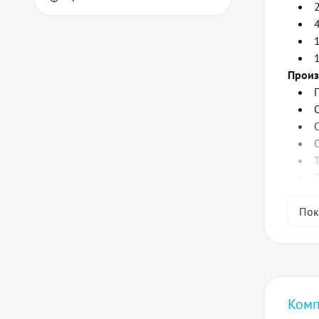
Произ
Пок
Физич
Комп