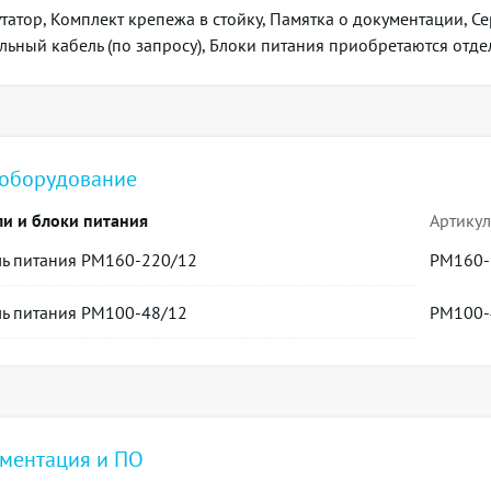
татор, Комплект крепежа в стойку, Памятка о документации, Се
Варианты питания
льный кабель (по запросу), Блоки питания приобретаются отде
Один источник питания постоянного или переменного тока
Два источника питания постоянного или переменного тока с
Аппаратная поддержка Dying Gasp Нет
Рабочая температура окружающей среды От -40 до +60 °С
Температура хранения От -50 до +70 °С
 оборудование
Охлаждение Пассивное
Рабочая влажность не более 80 %
и и блоки питания
Артикул
Габариты (Ш × В × Г) 430 × 44 × 305 мм
ь питания PM160-220/12
PM160-
ь питания PM100-48/12
PM100-
ментация и ПО