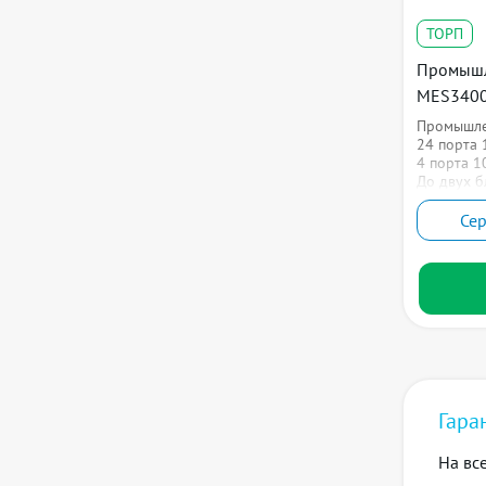
ТОРП
Промышл
MES3400
Промышле
24 порта 
4 порта 1
До двух б
Се
Гара
На вс