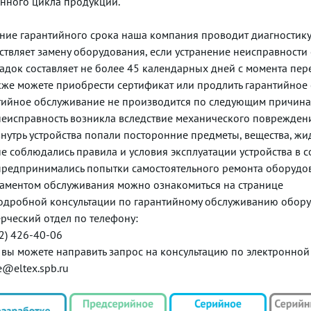
нного цикла продукции.
ение гарантийного срока наша компания проводит диагностику
ствляет замену оборудования, если устранение неисправности
адок составляет не более 45 календарных дней с момента пе
кже можете приобрести сертификат или продлить гарантийное о
тийное обслуживание не производится по следующим причина
неисправность возникла вследствие механического поврежден
внутрь устройства попали посторонние предметы, вещества, жидк
не соблюдались правила и условия эксплуатации устройства в с
предпринимались попытки самостоятельного ремонта оборудо
ламентом обслуживания можно ознакомиться на странице
одробной консультации по гарантийному обслуживанию оборуд
рческий отдел по телефону:
12) 426-40-06
 вы можете направить запрос на консультацию по электронной
e@eltex.spb.ru