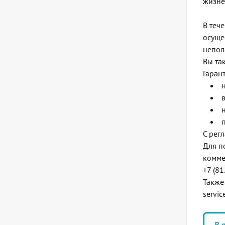
жизне
В теч
осуще
непол
Вы та
Гаран
С рег
Для п
комме
+7 (8
Также
servic