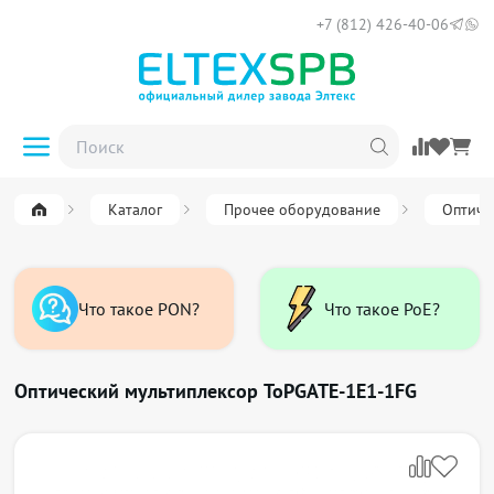
+7 (812) 426-40-06
Каталог
Прочее оборудование
Оптиче
Что такое PON?
Что такое PoE?
Оптический мультиплексор ToPGATE-1E1-1FG