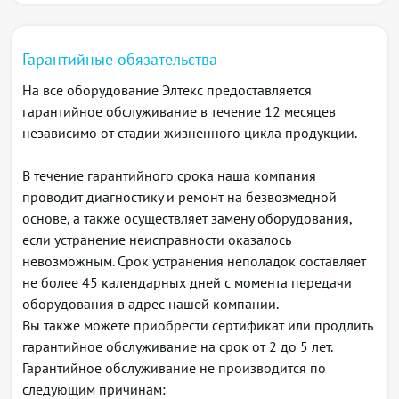
Поддержка стандартов IEEE 802.3, 802.3u,
10Base-T, 100Base-TX, 1000Base-TX
Параметры
Гарантийные обязательства
Размер таблицы MAC-адресов: 8192 записи
На все оборудование Элтекс предоставляется
Производительность встроенного коммутатора: до
гарантийное обслуживание в течение 12 месяцев
2 Gbps, 2.98 Mpps;
независимо от стадии жизненного цикла продукции.
Максимальный размер фрейма: 10240 байт
Методы управления
В течение гарантийного срока наша компания
Telnet CLI
, menu
проводит диагностику и ремонт на безвозмедной
SSH
основе, а также осуществляет замену оборудования,
Web-интерфейс
если устранение неисправности оказалось
SNMP v1, v2c, v3
невозможным. Срок устранения неполадок составляет
Аутентификация RADIUS, TACACS+
не более 45 календарных дней с момента передачи
Размеры
оборудования в адрес нашей компании.
Габариты (ШxВxГ, мм):82х26х85,5 установка в 19”
Вы также можете приобрести сертификат или продлить
стойку
гарантийное обслуживание на срок от 2 до 5 лет.
Вес не более 0,25 кг
Гарантийное обслуживание не производится по
Электропитание
следующим причинам:
220В переменного тока, 12В постоянного тока (в