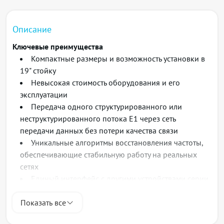
Описание
Ключевые преимущества
Компактные размеры и возможность установки в
19" стойку
Невысокая стоимость оборудования и его
эксплуатации
Передача одного структурированного или
неструктурированного потока Е1 через сеть
передачи данных без потери качества связи
Уникальные алгоритмы восстановления частоты,
обеспечивающие стабильную работу на реальных
сетях
Единый интерфейс с другими устройствами серии
TopGATE для комбинации 100Мб-, 1Гб- и 10Гб-ых
сетей на основе медной, оптической и беспроводных
Показать все
технологий