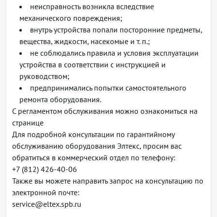
неисправность возникла вследствие
комплекте преобразователь ~220В в 12В)
механического повреждения;
Потребляемая мощность не более 6Вт
внутрь устройства попали посторонние предметы,
Возможности
вещества, жидкости, насекомые и т. п.;
не соблюдались правила и условия эксплуатации
Четыре очереди приоритетов 802.1p
устройства в соответствии с инструкцией и
руководством;
QoS на основе: порта коммутатора, VLAN, DSCP, MAC-
предпринимались попытки самостоятельного
адреса источника/приемника
ремонта оборудования.
С регламентом обслуживания можно ознакомиться на
VLAN: стандарт IEEE 802.1Q, Q-in-Q - двойное
странице
тегирование, диапазон значений от 0 до 4095
Для подробной консультации по гарантийному
обслуживанию оборудования Элтекс, просим вас
IGMP Snooping
обратиться в коммерческий отдел по телефону:
+7 (812) 426-40-06
MVR (Multicast VLAN Registration)
Также вы можете направить запрос на консультацию по
электронной почте:
Локальное зеркалирование трафика
service@eltex.spb.ru