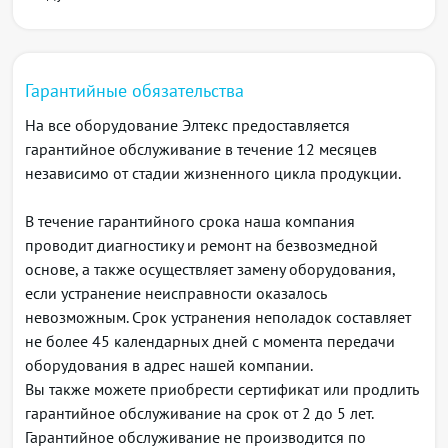
Емкость таблиц маршрутизации:
FIB: до 4M IPv4 либо до 2,7 IPv6. Фактическая
вместимость FIB зависит от длины префиксов.
Ресурс является разделяемым с таблицами ARP и
Гарантийные обязательства
IPv6 ND cache
На все оборудование Элтекс предоставляется
RIB: до 72M маршрутов IPv4 либо до 32M
гарантийное обслуживание в течение 12 месяцев
маршрутов IPv6 (определяется объемом свободной
независимо от стадии жизненного цикла продукции.
оперативной памяти)
Количество L3-интерфейсов - до 8K
В течение гарантийного срока наша компания
Количество MPLS VPN-соединений (сервисных
проводит диагностику и ремонт на безвозмедной
туннелей L2/L3) - до 16K
основе, а также осуществляет замену оборудования,
Количество MPLS LSP (транспортных туннелей) -
если устранение неисправности оказалось
до 16K
невозможным. Срок устранения неполадок составляет
Количество ARP-записей - до 57K
не более 45 календарных дней с момента передачи
Количество VRF (MPLS L3VPN) - до 1000 (либо до
оборудования в адрес нашей компании.
128 при запущенных экземплярах BGP-процессов в
Вы также можете приобрести сертификат или продлить
каждом из VRF)
гарантийное обслуживание на срок от 2 до 5 лет.
Количество очередей QoS - 96K
Функции интерфейсов
Гарантийное обслуживание не производится по