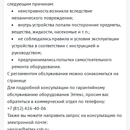
следующим причинам:
Группы интерфейсов LAG, LACP
Туннельные интерфейсы с поддержкой IP-GRE и
неисправность возникла вследствие
IP-IP
механического повреждения;
Интерфейсы IP unnumbered, функциональность
внутрь устройства попали посторонние предметы,
Proxy ARP
вещества, жидкости, насекомые и т. п.;
Layer3-интерфейсы в бридж-доменах (Bridge-
не соблюдались правила и условия эксплуатации
domain Virtual Interfaces, BVI)
устройства в соответствии с инструкцией и
руководством;
Равномерная балансировка трафика в группе
Multi-chassis LAG
предпринимались попытки самостоятельного
ремонта оборудования.
Поддержка BFDoverLAG, определение
С регламентом обслуживания можно ознакомиться на
неисправности отдельного соединения (RFC 7130)
странице
Traffic mirroring — SPAN, RSPAN
Для подробной консультации по гарантийному
Поддержка SyncE
обслуживанию оборудования Элтекс, просим вас
Поддержка QSFP-breakout с разбиением 4×10G и
обратиться в коммерческий отдел по телефону:
4×25G
+7 (812) 426-40-06
Поддержка объединения 4×10G интерфейсов в
Также вы можете направить запрос на консультацию по
один 40G-интерфейс
Функции уровня L2
электронной почте:
service@eltex.spb.ru
Обеспечение коммутации Ethernet посредством