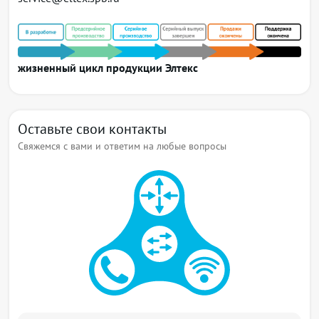
бридж-доменов и кросс-коннектов
Поддержка IEEE bridging (IEEE 802.1d)
Поддержка VLAN (IEEE 802.1q)
Поддержка Q-in-Q (IEEE 802.1ad) с возможностью
жизненный цикл продукции Элтекс
операций над тегами push/pop/swap/replace
Поддержка протоколов Spanning Tree (STP, RSTP,
MSTP)
Оставьте свои контакты
Поддержка DHCP Snooping для бридж-доменов
Свяжемся с вами и ответим на любые вопросы
Протокол LLDP
Поддержка EVPN/MPLS
Поддержка EVPN/VXLAN
Поддержка Ethernet ACL
Протоколы и функции уровня L3
Поддержка статической unicast-маршрутизации
IPv4, IPv6
Поддержка протокола IS-IS
Поддержка OSPFv2, OSPFv3
Поддержка Border Gateway Protocol (BGP)