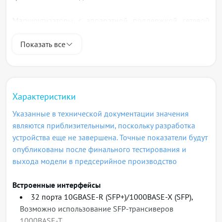
Маршрутизаторы с аппаратной поддержкой сетевой
синхронизации и протокола SyncE снабжены
выделенными интерфейсами SMB для ввода/вывода
Показать все
синхросигнала 10 МГц, ввода/вывода сигнала 1PPS, а
также имеют интерфейс Time of Day (RJ-45). Устройства
могут быть использованы на конвергентных сетях
мобильных операторов в роли транспорта Mobile
Характеристики
Backhaul.
Указанные в технической документации значения
являются приблизительными, поскольку разработка
ME5210S входят в состав серии MЕ и имеет
устройства еще не завершена. Точные показатели будут
единообразное программное обеспечение и
опубликованы после финального тестирования и
интерфейсы управления. Основными
выхода модели в предсерийное производство
функциональными возможностями устройств, помимо
маршрутизации и коммутации трафика, являются:
Встроенные интерфейсы
широкая поддержка механизмов коммутации MPLS, в
32 порта 10GBASE-R (SFP+)/1000BASE-X (SFP),
том числе сервисов MPLS Layer3 VPN, VPLS
Возможно использование SFP-трансиверов
(Kompella/Martini), VPWS с возможностями pseudowire
1000BASE-T