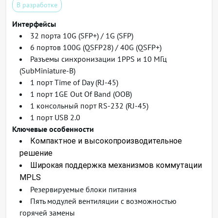
В разработке
Интерфейсы
32 порта 10G (SFP+) / 1G (SFP)
6 портов 100G (QSFP28) / 40G (QSFP+)
Разъемы синхронизации 1PPS и 10 МГц
(SubMiniature-B)
1 порт Time of Day (RJ-45)
1 порт 1GE Out Of Band (OOB)
1 консольный порт RS-232 (RJ-45)
1 порт USB 2.0
Ключевые особенности
Компактное и высокопроизводительное
решение
Широкая поддержка механизмов коммутации
MPLS
Резервируемые блоки питания
Пять модулей вентиляции с возможностью
горячей замены