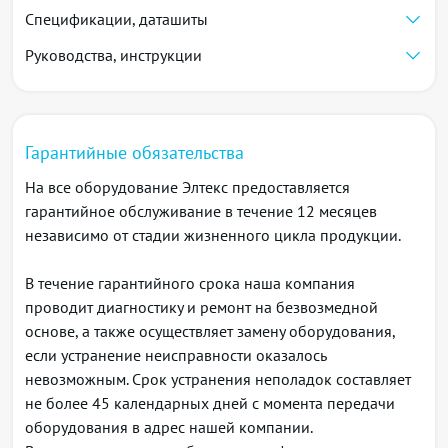
Вентиляция корпуса: Воздушный поток спереди
Спецификации, даташиты
назад (front-to-back). Три сменных модуля вентиляции
Руководства, инструкции
с возможностью горячей замены
Источники питания:
Два сменных источника питания с
возможностью горячей замены
Гарантийные обязательства
Переменный ток: 150–250 В, 50 Гц
Постоянный ток: 36–72 В
На все оборудование Элтекс предоставляется
Максимальная потребляемая мощность - 250 Вт
гарантийное обслуживание в течение 12 месяцев
о
Диапазон рабочих температур от 0 до 45
C
независимо от стадии жизненного цикла продукции.
Масса - 9,5 кг
Габаритные размеры (ШхВхГ) 440 x 87 x 500 мм
В течение гарантийного срока наша компания
Функции интерфейсов
проводит диагностику и ремонт на безвозмедной
Группы интерфейсов LAG, LACP
основе, а также осуществляет замену оборудования,
Туннельные интерфейсы с поддержкой IP-GRE и
если устранение неисправности оказалось
IP-IP
невозможным. Срок устранения неполадок составляет
Интерфейсы IP unnumbered, функциональность
не более 45 календарных дней с момента передачи
Proxy ARP
оборудования в адрес нашей компании.
Layer3-интерфейсы в бридж-доменах (Bridge-