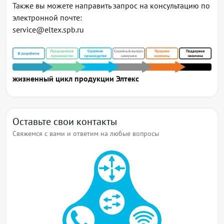
Также вы можете направить запрос на консультацию по
MSTP)
электронной почте:
Поддержка DHCP Snooping для бридж-доменов
service@eltex.spb.ru
Протокол LLDP
Поддержка EVPN/MPLS
Поддержка EVPN/VXLAN
Протоколы и функции уровня L3
жизненный цикл продукции Элтекс
Поддержка статической unicast-маршрутизации
IPv4, IPv6
Поддержка протокола IS-IS
Поддержка OSPFv2, OSPFv3
Оставьте свои контакты
Поддержка Border Gateway Protocol (BGP)
Свяжемся с вами и ответим на любые вопросы
Поддержка BGP Route Reflector, BGP Additional
Path
Поддержка BGP FlowSpec для IPv4 unicast
Поддержка фильтрации маршрутов (routemap,
prefix-list)
Поддержка маршрутизации по политикам (Policy-
based routing, PBR)