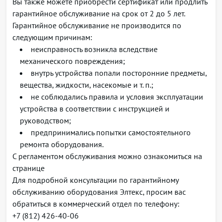
Вы также можете приобрести сертификат или продлить
domain Virtual Interfaces, BVI)
гарантийное обслуживание на срок от 2 до 5 лет.
Равномерная балансировка трафика в группе
Гарантийное обслуживание не производится по
Multi-chassis LAG
следующим причинам:
Поддержка BFDoverLAG, определение
неисправность возникла вследствие
неисправности отдельного соединения (RFC 7130)
механического повреждения;
Traffic mirroring — SPAN, RSPAN
внутрь устройства попали посторонние предметы,
Поддержка SyncE
вещества, жидкости, насекомые и т. п.;
Поддержка QSFP-breakout с разбиением 4×10G и
не соблюдались правила и условия эксплуатации
4×25G
устройства в соответствии с инструкцией и
Поддержка объединения 4×10G интерфейсов в
руководством;
один 40G-интерфейс
предпринимались попытки самостоятельного
Функции уровня L2
ремонта оборудования.
Обеспечение коммутации Ethernet посредством
С регламентом обслуживания можно ознакомиться на
бридж-доменов и кросс-коннектов
странице
Поддержка IEEE bridging (IEEE 802.1d)
Для подробной консультации по гарантийному
Поддержка VLAN (IEEE 802.1q)
обслуживанию оборудования Элтекс, просим вас
Поддержка Q-in-Q (IEEE 802.1ad) с возможностью
обратиться в коммерческий отдел по телефону:
операций над тегами push/pop/swap/replace
+7 (812) 426-40-06
Поддержка протоколов Spanning Tree (STP, RSTP,