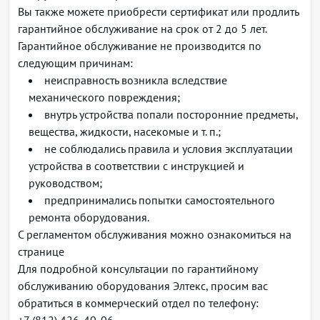
Вы также можете приобрести сертификат или продлить
Поддержка Selective Q-in-Q
гарантийное обслуживание на срок от 2 до 5 лет.
Поддержка GVRP
Гарантийное обслуживание не производится по
Функции L2 Multicast
следующим причинам:
Поддержка профилей Multicast
неисправность возникла вследствие
Поддержка статических Multicast-групп
механического повреждения;
Поддержка IGMP Snooping v1,2,3
внутрь устройства попали посторонние предметы,
Поддержка IGMP Snooping Fast Leave на основе
вещества, жидкости, насекомые и т. п.;
хоста/порта
не соблюдались правила и условия эксплуатации
Поддержка функции IGMP proxy-report
устройства в соответствии с инструкцией и
Поддержка авторизации IGMP через RADIUS
руководством;
Поддержка MLD Snooping v1,2
предпринимались попытки самостоятельного
Поддержка IGMP Querier
ремонта оборудования.
Поддержка MVR
С регламентом обслуживания можно ознакомиться на
Функции L2
странице
Поддержка STP (Spanning Tree Protocol, IEEE
Для подробной консультации по гарантийному
802.1d)
обслуживанию оборудования Элтекс, просим вас
Поддержка RSTP (Rapid Spanning Tree Protocol,
обратиться в коммерческий отдел по телефону:
IEEE 802.1w)
+7 (812) 426-40-06