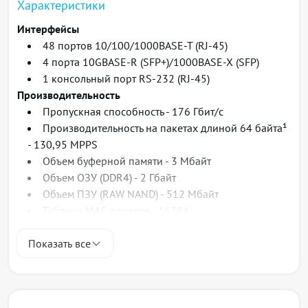
Характеристики
Интерфейсы
48 портов 10/100/1000BASE-T (RJ-45)
4 порта 10GBASE-R (SFP+)/1000BASE-X (SFP)
1 консольный порт RS-232 (RJ-45)
Производительность
Пропускная способность - 176 Гбит/с
Производительность на пакетах длиной 64 байта¹
- 130,95 MPPS
Объем буферной памяти - 3 Mбайт
Объем ОЗУ (DDR4) - 2 Гбайт
Объем ПЗУ (RAW NAND) - 512 Mбайт
Таблица MAC-адресов - 16384
2
Количество ARP-записей
- 2039
Показать все
Таблица VLAN - 4094
Количество L2 Multicast-групп - 2048
Количество правил SQinQ - 1320 (ingress), 1320
(egress)