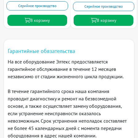
Функции интерфейсов
Серийное производство
Серийное производство
Защита от блокировки очереди (HOL)
Поддержка обратного давления (Back pressure)
В корзину
В корзину
Поддержка Auto MDI/MDIX
Поддержка сверхдлинных кадров (Jumbo frames)
Управление потоком (IEEE 802.3X)
Зеркалирование портов (SPAN, RSPAN)
Гарантийные обязательства
Стекирование
На все оборудование Элтекс предоставляется
Функции при работе с МAC-адресами
гарантийное обслуживание в течение 12 месяцев
Независимый режим обучения в каждой VLAN
независимо от стадии жизненного цикла продукции.
Поддержка многоадресной рассылки (MAC
Multicast Support)
В течение гарантийного срока наша компания
Регулируемое время хранения MAC-адресов
проводит диагностику и ремонт на безвозмедной
Статические MAC-адреса (Static MAC Entries)
основе, а также осуществляет замену оборудования,
Логирование событий MAC Flapping
если устранение неисправности оказалось
Поддержка VLAN
невозможным. Срок устранения неполадок составляет
Поддержка Voice VLAN
не более 45 календарных дней с момента передачи
Поддержка IEEE 802.1Q
оборудования в адрес нашей компании.
Поддержка Q-in-Q