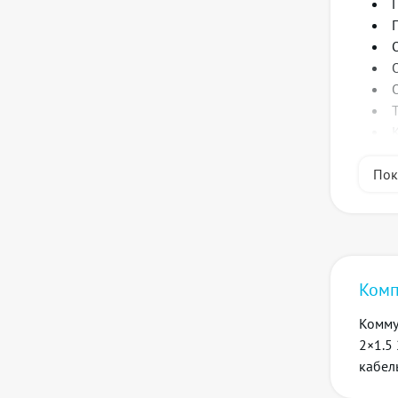
Пок
Комп
Функц
Комму
2×1.5
кабель