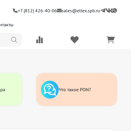
+7 (812) 426-40-06
sales@eltex.spb.ru
нтакты
ора
Что такое PON?