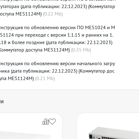
утаторах (дата публикации: 22.12.2023) (Коммутатор
Поддержка IGMP Snooping v1,2,3
оступа MES1124M)
Поддержка IGMP snooping Fast Leave на основе порта/хоста
(
0.22
Mb)
Поддержка авторизации IGMP через RADIUS
нструкция по обновлению версии ПО MES1024 и M
Поддержка MLD Snooping v1,2
S1124 при переходе с версии 1.1.15 и ранних на 1.
Поддержка IGMP Querier
.18 и более поздние (дата публикации: 22.12.2023)
Поддержка MVR
Коммутатор доступа MES1124M)
(
0.35
Mb)
ии L2
Поддержка протокола STP (Spanning Tree Protocol, IEEE 802.1d)
нструкция по обновлению версии начального загру
Поддержка протокола RSTP (Rapid Spanning Tree Protocol, IEEE 
чика (дата публикации: 22.12.2023) (Коммутатор дос
Поддержка протокола MSTP (Multiple Spanning Tree Protocol, IE
упа MES1124M)
(
0.21
Mb)
Поддержка STP Multiprocess
Поддержка STP Root Guard
Поддержка STP Loop Guard
ги
Поддержка STP BPDU Guard
Поддержка BPDU Filtering
Поддержка Spanning Tree Fast Link option
Поддержка Layer 2 Protocol Tunneling
Поддержка Private VLAN