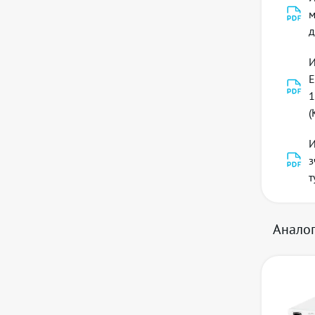
м
д
И
E
1
(
Функц
И
з
т
Анало