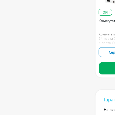
ТОРП
Коммута
Коммутат
Функц
24 порта 
4 порта C
Се
Подде
Серви
Гара
Функц
На вс