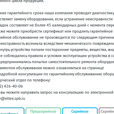
нного цикла продукции.
Опция 82 протокола DHCP
IP Source Guard
ение гарантийного срока наша компания проводит диагностику
ynamic ARP Inspection (Protection)
ствляет замену оборудования, если устранение неисправности
Поддержка sFlow
адок составляет не более 45 календарных дней с момента пе
Проверка подлинности на основе MAC-адреса, ограничение кол
кже можете приобрести сертификат или продлить гарантийное о
Проверка подлинности по портам на основе IEEE 802.1x
тийное обслуживание не производится по следующим причина
Guest VLAN
неисправность возникла вследствие механического поврежден
Система предотвращения DoS-атак
внутрь устройства попали посторонние предметы, вещества, жидк
Сегментация трафика
не соблюдались правила и условия эксплуатации устройства в с
Защита от несанкционированных DHCP-серверов
предпринимались попытки самостоятельного ремонта оборудо
Фильтрация DHCP-клиентов
ламентом обслуживания можно ознакомиться на странице
Предотвращение атак BPDU
одробной консультации по гарантийному обслуживанию оборуд
Фильтрация NetBIOS/NetBEUI
рческий отдел по телефону:
PPPoE Intermidiate agent
12) 426-40-06
Выбор алгоритма работы SSH-сервера
 вы можете направить запрос на консультацию по электронной
e@eltex.spb.ru
и управления доступом ACL
2-L3-L4 ACL (Access Control List)
Поддержка Time-Based ACL