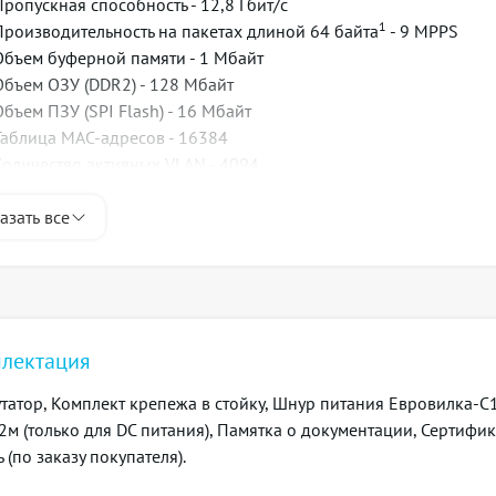
Пропускная способность - 12,8 Гбит/с
1
Производительность на пакетах длиной 64 байта
- 9 MPPS
Объем буферной памяти - 1 Мбайт
Объем ОЗУ (DDR2) - 128 Мбайт
Объем ПЗУ (SPI Flash) - 16 Мбайт
Таблица MAC-адресов - 16384
Количество активных VLAN - 4094
Количество групп L2 Multicast (IGMP Snooping) - 1000
азать все
Количество правил SQinQ - 168 (ingress) / 96 (egress)
Таблица ACL - 248
Link Aggregation Groups (LAG) - 16, до 8 портов в одном LAG
Качество обслуживания QoS - 4 выходных очереди на порт
Размер Jumbo-фрейма - максимальный размер пакетов 10240 б
Стекирование - 3
лектация
ии интерфейсов
татор, Комплект крепежа в стойку, Шнур питания Евровилка-С1
Защита от блокировки очереди (HOL)
 2м (только для DC питания), Памятка о документации, Сертифи
Поддержка обратного давления (Back pressure)
 (по заказу покупателя).
Поддержка Auto MDI/MDIX
Поддержка сверхдлинных кадров (Jumbo frames)