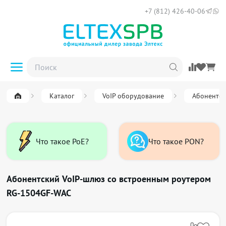
+7 (812) 426-40-06
Каталог
VoIP оборудование
Абонентск
Что такое PoE?
Что такое PON?
Абонентский VoIP-шлюз со встроенным роутером
RG-1504GF-WAC