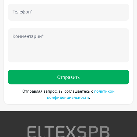
RFC 3515 SIP REFER
Телефон*
RFC 3891 SIP Replaces Header
RFC 3892 SIP Referred-By Mechanism
RFC 4028 SIP Session Timer
Комментарий*
RFC 2976 SIP INFO Method
RFC 2833 RTP Payload for DTMF Digits
RFC 3108 Attributes ecan and silenceSupp in SDP
RFC 4579 SIP. Call Control - Conferencing for User
Agents
RFC 3361 DHCP Option 120
Отправить
RFC 3550 RTP A Transport Protocol for Real-Time
Applications
Отправляя запрос, вы соглашаетесь с
политикой
Управление
конфиденциальности
.
Web
Telnet
SSH
TR-069 (рекомендуется работа с ELTEX.ACS-
сервер