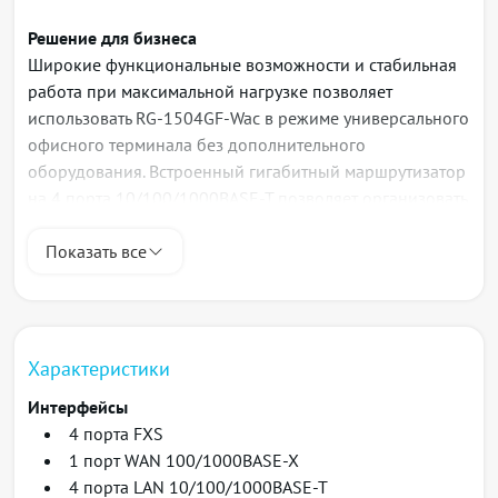
Решение для бизнеса
Широкие функциональные возможности и стабильная
работа при максимальной нагрузке позволяет
использовать RG-1504GF-Wac в режиме универсального
офисного терминала без дополнительного
оборудования. Встроенный гигабитный маршрутизатор
на 4 порта 10/100/1000BASE-T позволяет организовать
высокоскоростное соединение устройств в сети.
Поддержка современных стандартов VoIP
Показать все
обеспечивает надежную работу в режиме
взаимодействия с свободными решениями IP-PBX.
Высокое качество голоса
Характеристики
Устройство RG-1504GF-Wac осуществляет передачу
Интерфейсы
голосовой и факсимильной информации, а так же
4 порта FXS
переда-чу модемов через IP-сеть. Абоненты получают
1 порт WAN 100/1000BASE-X
доступ к современному набору услуг ДВО: передача
4 порта LAN 10/100/1000BASE-T
вызова, удержание вызова, трехсторонняя