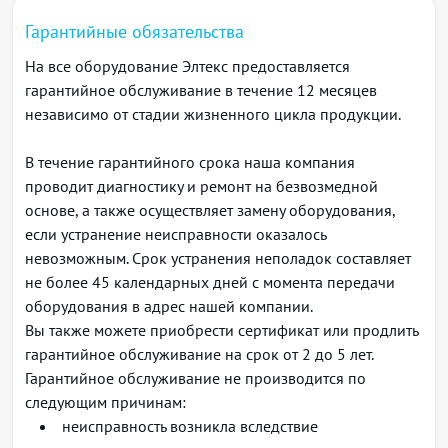
оборудованию по беспроводной сети. Два встроенных
DTMF
контроллера Wi-Fi сети позволяют обеспечить работу
Гарантийные обязательства
Обнаружение и генерирование сигналов DTMF
устройства одновременно в двух частотных
На все оборудование Элтекс предоставляется
Передача методами INBAND, RFC 2833, SIP INFO
диапазонах - 2.4 ГГц и 5ГГц.
гарантийное обслуживание в течение 12 месяцев
Дополнительные виды обслуживания
независимо от стадии жизненного цикла продукции.
Удержание вызова (Call Hold)
Передача вызова (Call Transfer)
В течение гарантийного срока наша компания
Уведомление о поступлении нового вызова (Call
проводит диагностику и ремонт на безвозмедной
Waiting)
основе, а также осуществляет замену оборудования,
Переадресация по занятости (CFB)
если устранение неисправности оказалось
Переадресация по неответу (CFNA)
невозможным. Срок устранения неполадок составляет
Безусловная переадресация (CFU)
не более 45 календарных дней с момента передачи
Выдача Caller ID
оборудования в адрес нашей компании.
Запрет выдачи Caller ID (CLIR)
Вы также можете приобрести сертификат или продлить
Горячая/теплая линия (Hotline/Warmline)
гарантийное обслуживание на срок от 2 до 5 лет.
Групповой вызов (Call Group)
Гарантийное обслуживание не производится по
Трехсторонняя конференция (3-Way Conference)
следующим причинам:
Перехват вызова (Call Pickup)
неисправность возникла вследствие
Функционал VoIP