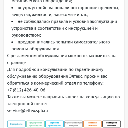
механического повреждения;
Управление ДВО с телефонного аппарата
внутрь устройства попали посторонние предметы,
Работа без SIP-сервера
вещества, жидкости, насекомые и т. п.;
Поддержка анонимных вызовов
не соблюдались правила и условия эксплуатации
Поддержка адаптивного буфер джиттера
устройства в соответствии с инструкцией и
Применение настроек без перезагрузки
руководством;
Качество обслуживания (QoS)
предпринимались попытки самостоятельного
Назначение DSCP и 802.1р для пакетов SIP и RTP
ремонта оборудования.
Распределение пакетов по очередям на
С регламентом обслуживания можно ознакомиться на
основании приоритета 802.1р или Diffserv
странице
Передача факса
Для подробной консультации по гарантийному
T.38 UDP Real-Time Fax
обслуживанию оборудования Элтекс, просим вас
G.711 (a-law, µ-law) pass-through
обратиться в коммерческий отдел по телефону:
Сетевые функции
+7 (812) 426-40-06
Работа в режиме маршрутизатора (router) и моста
Также вы можете направить запрос на консультацию по
(bridge)
электронной почте:
Различные протоколы для подключения к сети
service@eltex.spb.ru
провайдера (Static, DHCP, PPPoE)
Статическая маршрутизация
Поддержка IGMP